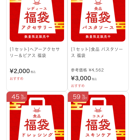
[1セット]へアーアクセサ
[1セット]食品 パスタソー
リー＆ピアス 福袋
ス 福袋
参考価格 ¥4,562
¥
2,000
税込
¥
3,000
おすすめ
税込
おすすめ
45
59