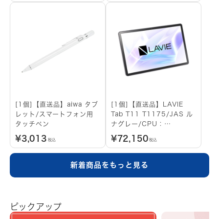
[1個]【直送品】aiwa タブ
[1個]【直送品】LAVIE
レット/スマートフォン用
Tab T11 T1175/JAS ル
タッチペン
ナグレー/CPU：
Qualcomm SDM685/メ
¥
3,013
¥
72,150
税込
税込
モリ：8GB/ストレージタ
イプ：eMMC・
256GB/OS：Android
新着商品をもっと見る
14/11.45型/SIMスロッ
ト：無し
ピックアップ