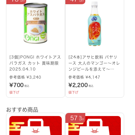
[3個]PONGI ホワイトアス
[24本]アサヒ飲料 バヤリ
パラガス カット 賞味期限
ース 大人のマンゴー～オレ
2025.04.10
ンジピールを添えて～
450ml 賞味期限
参考価格 ¥3,240
参考価格 ¥4,147
2025.01.31
¥
700
¥
2,200
税込
税込
値下げ
値下げ
おすすめ商品
57