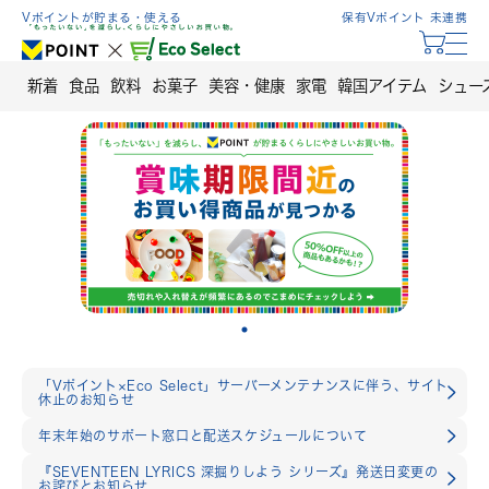
Skip
Vポイントが貯まる・使える
保有Vポイント 未連携
to
content
新着
食品
飲料
お菓子
美容・健康
家電
韓国アイテム
シュー
「Vポイント×Eco Select」サーバーメンテナンスに伴う、サイト
休止のお知らせ
年末年始のサポート窓口と配送スケジュールについて
『SEVENTEEN LYRICS 深掘りしよう シリーズ』発送日変更の
お詫びとお知らせ