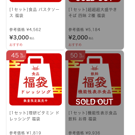
[1セット]食品 パスタソー
[1セット]超超超大盛やき
ス 福袋
そば 四昧 2種 福袋
参考価格 ¥4,562
参考価格 ¥5,184
¥
3,000
¥
2,000
税込
税込
おすすめ
おすすめ
45
50
[1セット]理研ビタミン ド
[1セット]機能性表示食品
レッシング 福袋
飲料 お得 福袋
参考価格 ¥1,819
参考価格 ¥9,936