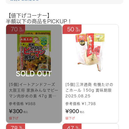
【値下げコーナー】
半額以下の商品をPICKUP！
70
50
[5個]イートアンドフーズ
[5個]三洋通商 有機たけの
大阪王将 家族みんなでピー
こホール 150g 賞味期限
マン肉炒めの素 47g 賞味
2025.08.25
期限2025.07.15
参考価格 ¥988
参考価格 ¥1,798
¥
300
¥
900
税込
税込
値下げ
値下げ
78
47