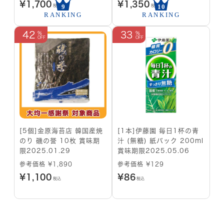
¥
1,700
¥
1,350
税込
税込
42
33
[5個]金原海苔店 韓国産焼
[1本]伊藤園 毎日1杯の青
のり 磯の誉 10枚 賞味期
汁 (無糖) 紙パック 200ml
限2025.01.29
賞味期限2025.05.06
参考価格 ¥1,890
参考価格 ¥129
¥
1,100
¥
86
税込
税込