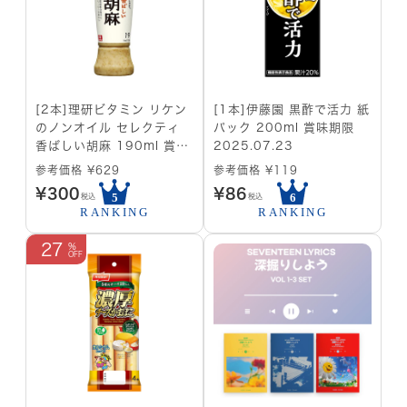
[2本]理研ビタミン リケン
[1本]伊藤園 黒酢で活力 紙
のノンオイル セレクティ
パック 200ml 賞味期限
香ばしい胡麻 190ml 賞味
2025.07.23
期限2025.03.25
参考価格 ¥629
参考価格 ¥119
¥
300
¥
86
税込
税込
27