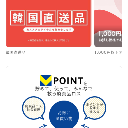
韓国直送品
1,000円以下ア
を
貯めて、使って、みんなで
救う廃棄品ロス
ポイントが
廃棄品ロス
貯まる
社会貢献
使える
お得に
お買い物