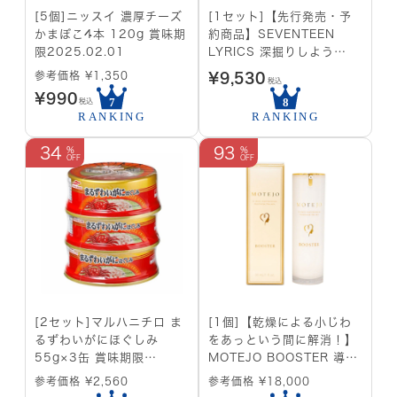
[5個]ニッスイ 濃厚チーズ
[1セット]【先行発売・予
かまぼこ4本 120g 賞味期
約商品】SEVENTEEN
限2025.02.01
LYRICS 深掘りしよう
VOL1-3 SET
参考価格 ¥1,350
¥
9,530
税込
¥
990
税込
34
93
[2セット]マルハニチロ ま
[1個]【乾燥による小じわ
るずわいがにほぐしみ
をあっという間に解消！】
55g×3缶 賞味期限
MOTEJO BOOSTER 導入
2026.12.01
美容液 30ml
参考価格 ¥2,560
参考価格 ¥18,000