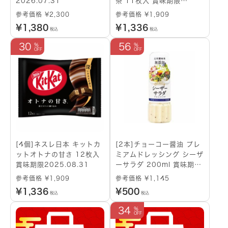
2026.07.31
茶 11枚入 賞味期限
2025.08.31
参考価格 ¥2,300
参考価格 ¥1,909
¥
1,380
¥
1,336
税込
税込
30
56
[4個]ネスレ日本 キットカ
[2本]チョーコー醤油 プレ
ットオトナの甘さ 12枚入
ミアムドレッシング シーザ
賞味期限2025.08.31
ーサラダ 200ml 賞味期限
2025.02.25
参考価格 ¥1,909
参考価格 ¥1,145
¥
1,336
¥
500
税込
税込
34