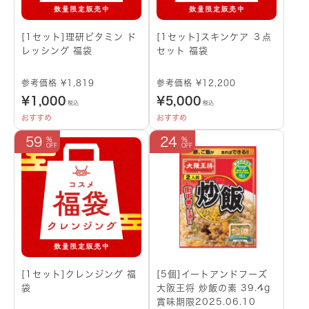
[1セット]理研ビタミン ド
[1セット]スキンケア ３点
レッシング 福袋
セット 福袋
参考価格 ¥1,819
参考価格 ¥12,200
¥
1,000
¥
5,000
税込
税込
おすすめ
おすすめ
59
24
[1セット]クレンジング 福
[5個]イートアンドフーズ
袋
大阪王将 炒飯の素 39.4g
賞味期限2025.06.10