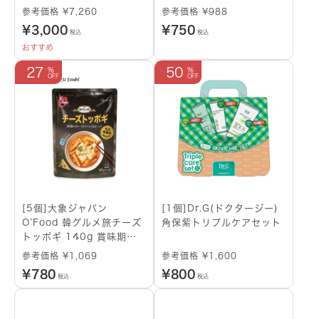
参考価格 ¥7,260
参考価格 ¥988
¥
3,000
¥
750
税込
税込
おすすめ
27
50
[5個]大象ジャパン
[1個]Dr.G(ドクタージー)
O’Food 韓グルメ旅チーズ
角保紫トリプルケアセット
トッポギ 140g 賞味期限
2025.05.13
参考価格 ¥1,069
参考価格 ¥1,600
¥
780
¥
800
税込
税込